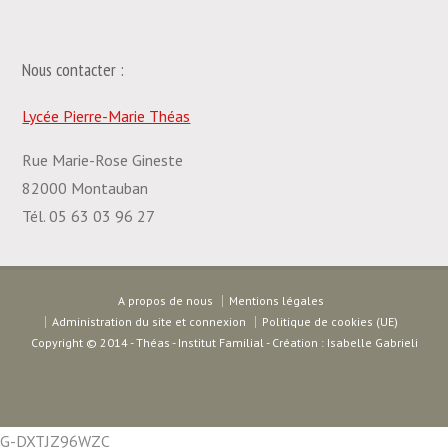
Nous contacter :
Lycée Pierre-Marie Théas
Rue Marie-Rose Gineste
82000 Montauban
Tél. 05 63 03 96 27
A propos de nous
Mentions légales
Administration du site et connexion
Politique de cookies (UE)
Copyright © 2014 - Théas - Institut Familial - Création : Isabelle Gabrieli
G-DXTJZ96WZC