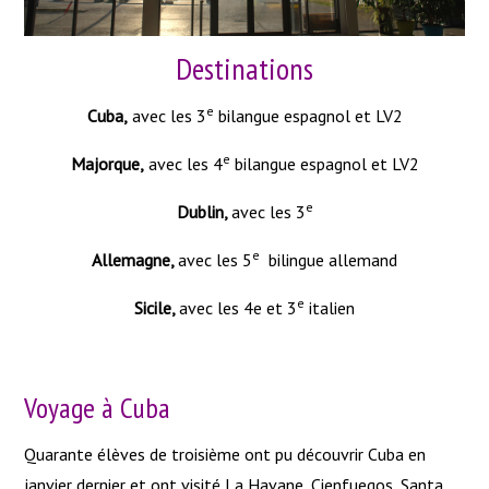
Destinations
e
Cuba,
avec les 3
bilangue espagnol et LV2
e
Majorque,
avec les 4
bilangue espagnol et LV2
e
Dublin,
avec les 3
e
Allemagne,
avec les 5
bilingue allemand
e
Sicile,
avec les 4e et 3
italien
Voyage à Cuba
Quarante élèves de troisième ont pu découvrir Cuba en
janvier dernier et ont visité La Havane, Cienfuegos, Santa