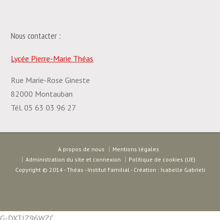
Nous contacter :
Lycée Pierre-Marie Théas
Rue Marie-Rose Gineste
82000 Montauban
Tél. 05 63 03 96 27
A propos de nous
Mentions légales
Administration du site et connexion
Politique de cookies (UE)
Copyright © 2014 - Théas - Institut Familial - Création : Isabelle Gabrieli
G-DXTJZ96WZC